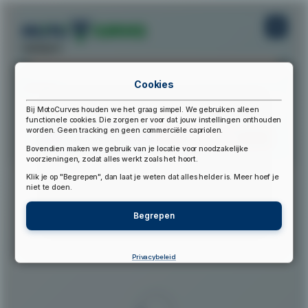
startpunt:
Cookies
eindpunt:
Bij MotoCurves houden we het graag simpel. We gebruiken alleen
functionele cookies. Die zorgen er voor dat jouw instellingen onthouden
worden. Geen tracking en geen commerciële capriolen.
Bereken Route
Reset Route
Bovendien maken we gebruik van je locatie voor noodzakelijke
voorzieningen, zodat alles werkt zoals het hoort.
Klik je op "Begrepen", dan laat je weten dat alles helder is. Meer hoef je
▲
niet te doen.
Begrepen
Privacybeleid