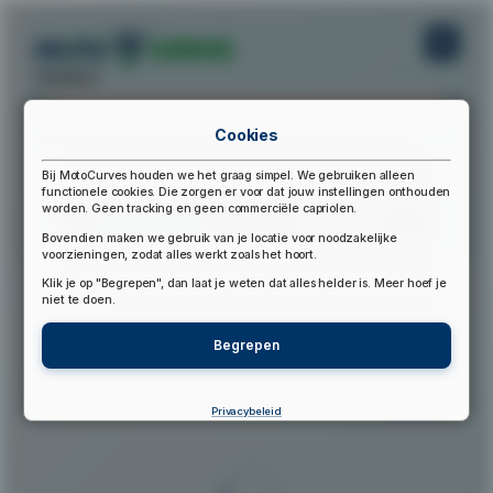
startpunt:
Cookies
eindpunt:
Bij MotoCurves houden we het graag simpel. We gebruiken alleen
functionele cookies. Die zorgen er voor dat jouw instellingen onthouden
worden. Geen tracking en geen commerciële capriolen.
Bereken Route
Reset Route
Bovendien maken we gebruik van je locatie voor noodzakelijke
voorzieningen, zodat alles werkt zoals het hoort.
Klik je op "Begrepen", dan laat je weten dat alles helder is. Meer hoef je
▲
niet te doen.
Begrepen
Privacybeleid