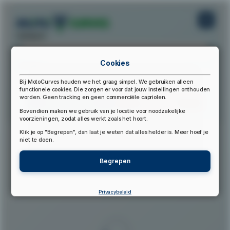
startpunt:
Cookies
eindpunt:
Bij MotoCurves houden we het graag simpel. We gebruiken alleen
functionele cookies. Die zorgen er voor dat jouw instellingen onthouden
worden. Geen tracking en geen commerciële capriolen.
Bereken Route
Reset Route
Bovendien maken we gebruik van je locatie voor noodzakelijke
voorzieningen, zodat alles werkt zoals het hoort.
Klik je op "Begrepen", dan laat je weten dat alles helder is. Meer hoef je
▲
niet te doen.
Begrepen
Privacybeleid