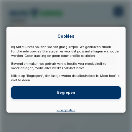
startpunt:
Cookies
eindpunt:
Bij MotoCurves houden we het graag simpel. We gebruiken alleen
functionele cookies. Die zorgen er voor dat jouw instellingen onthouden
worden. Geen tracking en geen commerciële capriolen.
Bereken Route
Reset Route
Bovendien maken we gebruik van je locatie voor noodzakelijke
voorzieningen, zodat alles werkt zoals het hoort.
Klik je op "Begrepen", dan laat je weten dat alles helder is. Meer hoef je
▲
niet te doen.
Begrepen
Privacybeleid