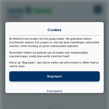
startpunt:
Cookies
eindpunt:
Bij MotoCurves houden we het graag simpel. We gebruiken alleen
functionele cookies. Die zorgen er voor dat jouw instellingen onthouden
worden. Geen tracking en geen commerciële capriolen.
Bereken Route
Reset Route
Bovendien maken we gebruik van je locatie voor noodzakelijke
voorzieningen, zodat alles werkt zoals het hoort.
Klik je op "Begrepen", dan laat je weten dat alles helder is. Meer hoef je
▲
niet te doen.
Begrepen
Privacybeleid