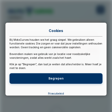
startpunt:
Cookies
eindpunt:
Bij MotoCurves houden we het graag simpel. We gebruiken alleen
functionele cookies. Die zorgen er voor dat jouw instellingen onthouden
worden. Geen tracking en geen commerciële capriolen.
Bereken Route
Reset Route
Bovendien maken we gebruik van je locatie voor noodzakelijke
voorzieningen, zodat alles werkt zoals het hoort.
Klik je op "Begrepen", dan laat je weten dat alles helder is. Meer hoef je
▲
niet te doen.
Begrepen
Privacybeleid