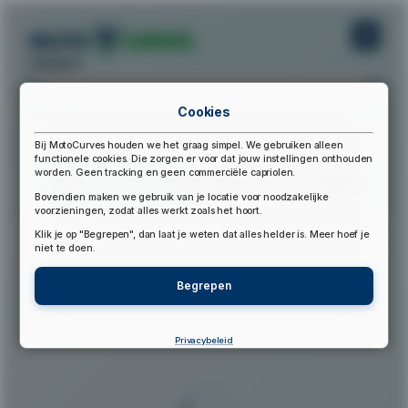
startpunt:
Cookies
eindpunt:
Bij MotoCurves houden we het graag simpel. We gebruiken alleen
functionele cookies. Die zorgen er voor dat jouw instellingen onthouden
worden. Geen tracking en geen commerciële capriolen.
Bereken Route
Reset Route
Bovendien maken we gebruik van je locatie voor noodzakelijke
voorzieningen, zodat alles werkt zoals het hoort.
Klik je op "Begrepen", dan laat je weten dat alles helder is. Meer hoef je
▲
niet te doen.
Begrepen
Privacybeleid