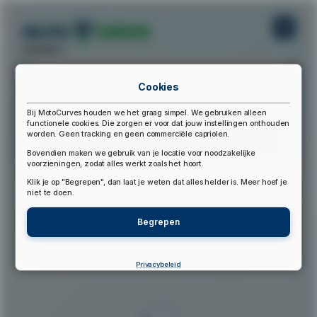
startpunt:
Cookies
eindpunt:
Bij MotoCurves houden we het graag simpel. We gebruiken alleen
functionele cookies. Die zorgen er voor dat jouw instellingen onthouden
worden. Geen tracking en geen commerciële capriolen.
Bereken Route
Reset Route
Bovendien maken we gebruik van je locatie voor noodzakelijke
voorzieningen, zodat alles werkt zoals het hoort.
Klik je op "Begrepen", dan laat je weten dat alles helder is. Meer hoef je
▲
niet te doen.
Begrepen
Privacybeleid