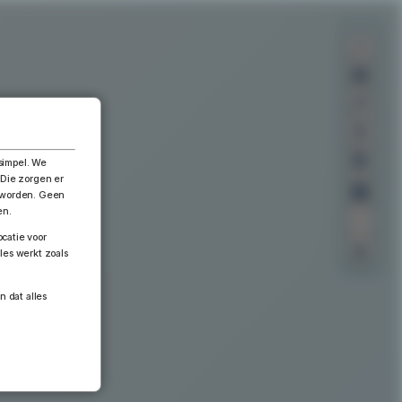
×
simpel. We
 Die zorgen er
n worden. Geen
en.
catie voor
les werkt zoals
n dat alles