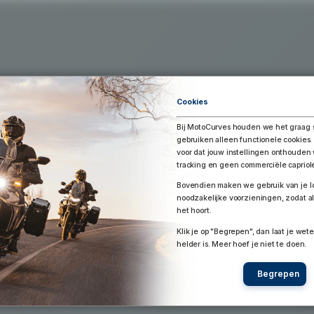
Exporteer Route
aar Google Earth / Maps
Route bewaren
Cookies
Bij MotoCurves houden we het graag 
gebruiken alleen functionele cookies.
voor dat jouw instellingen onthoude
tracking en geen commerciële capriol
Bovendien maken we gebruik van je lo
noodzakelijke voorzieningen, zodat al
het hoort.
Klik je op "Begrepen", dan laat je wete
helder is. Meer hoef je niet te doen.
Begrepen