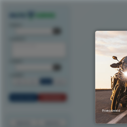
Exporteer route als track
Exporteer route als waypoints
Exporteer als ITN
Exporteer n
startpunt:
tussenpunt:
eindpunt:
routeoptie:
Snel
Kort
Scenic
Rondrit
Bereken Route
Reset Route
Privacybeleid
Exporteer
Importeer