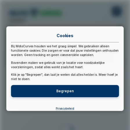
startpunt:
Cookies
eindpunt:
Bij MotoCurves houden we het graag simpel. We gebruiken alleen
functionele cookies. Die zorgen er voor dat jouw instellingen onthouden
worden. Geen tracking en geen commerciële capriolen.
Bereken Route
Reset Route
Bovendien maken we gebruik van je locatie voor noodzakelijke
voorzieningen, zodat alles werkt zoals het hoort.
Klik je op "Begrepen", dan laat je weten dat alles helder is. Meer hoef je
▲
niet te doen.
Begrepen
Privacybeleid