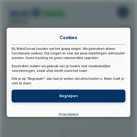
startpunt:
Cookies
eindpunt:
Bij MotoCurves houden we het graag simpel. We gebruiken alleen
functionele cookies. Die zorgen er voor dat jouw instellingen onthouden
worden. Geen tracking en geen commerciële capriolen.
Bereken Route
Reset Route
Bovendien maken we gebruik van je locatie voor noodzakelijke
voorzieningen, zodat alles werkt zoals het hoort.
Klik je op "Begrepen", dan laat je weten dat alles helder is. Meer hoef je
▲
niet te doen.
Begrepen
Privacybeleid