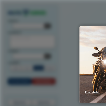
Exporteer route als track
Exporteer route als waypoints
Exporteer als ITN
Exporteer n
startpunt:
tussenpunt:
eindpunt:
routeoptie:
Snel
Kort
Scenic
Rondrit
Bereken Route
Reset Route
Privacybeleid
Exporteer
Importeer