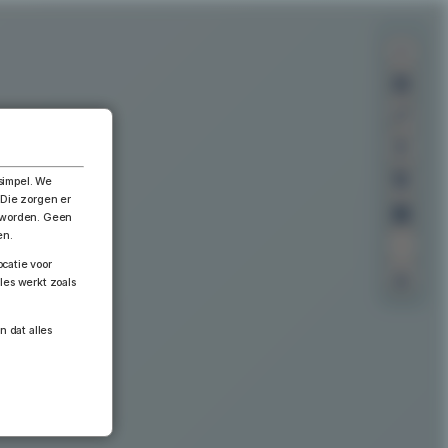
×
simpel. We
 Die zorgen er
n worden. Geen
en.
catie voor
les werkt zoals
n dat alles