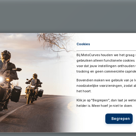
Exporteer Route
aar Google Earth / Maps
Route bewaren
Cookies
Bij MotoCurves houden we het graag 
gebruiken alleen functionele cookies.
voor dat jouw instellingen onthoude
tracking en geen commerciële capriol
Bovendien maken we gebruik van je lo
noodzakelijke voorzieningen, zodat al
het hoort.
Klik je op "Begrepen", dan laat je wete
helder is. Meer hoef je niet te doen.
Begrepen