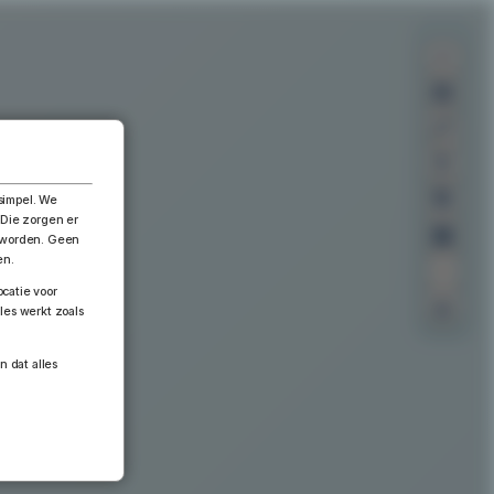
×
simpel. We
 Die zorgen er
n worden. Geen
en.
catie voor
les werkt zoals
n dat alles