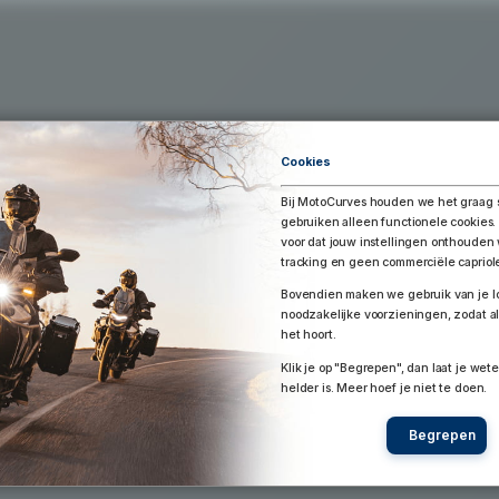
Exporteer Route
aar Google Earth / Maps
Route bewaren
Cookies
Bij MotoCurves houden we het graag 
gebruiken alleen functionele cookies.
voor dat jouw instellingen onthoude
tracking en geen commerciële capriol
Bovendien maken we gebruik van je lo
noodzakelijke voorzieningen, zodat al
het hoort.
Klik je op "Begrepen", dan laat je wete
helder is. Meer hoef je niet te doen.
Begrepen