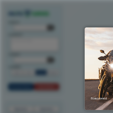
Exporteer route als track
Exporteer route als waypoints
Exporteer als ITN
Exporteer n
startpunt:
tussenpunt:
eindpunt:
routeoptie:
Snel
Kort
Scenic
Rondrit
Bereken Route
Reset Route
Privacybeleid
Exporteer
Importeer