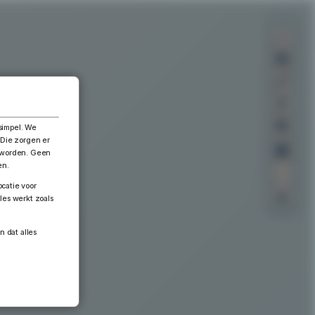
×
simpel. We
 Die zorgen er
n worden. Geen
en.
catie voor
les werkt zoals
n dat alles