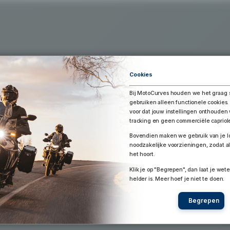
Exporteer Route
aar Google Earth / Maps
Route bewaren
Cookies
Bij MotoCurves houden we het graag 
gebruiken alleen functionele cookies.
voor dat jouw instellingen onthoude
tracking en geen commerciële capriol
Bovendien maken we gebruik van je lo
noodzakelijke voorzieningen, zodat al
het hoort.
Klik je op "Begrepen", dan laat je wete
helder is. Meer hoef je niet te doen.
Begrepen