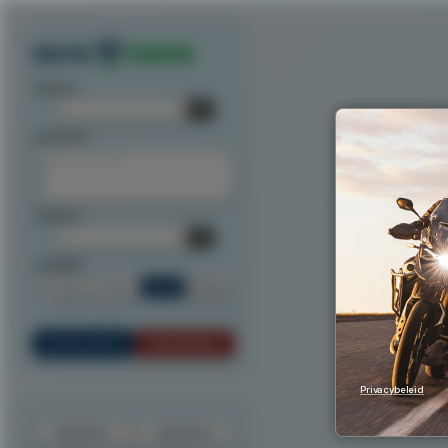
Exporteer route als track
Exporteer route als waypoints
Exporteer als ITN
Exporteer n
startpunt:
tussenpunt:
eindpunt:
routeoptie:
Snel
Kort
Scenic
Rondrit
Bereken Route
Reset Route
Privacybeleid
Exporteer
Importeer