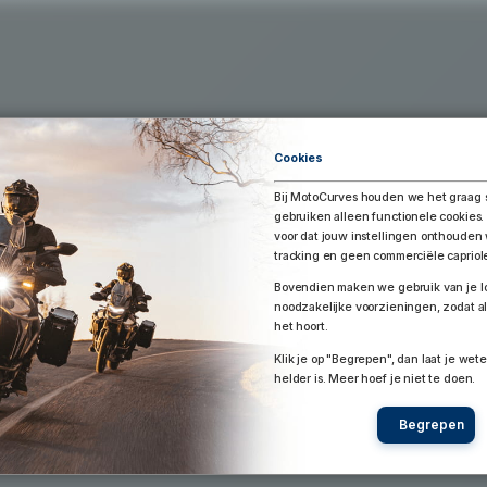
Exporteer Route
aar Google Earth / Maps
Route bewaren
Cookies
Bij MotoCurves houden we het graag 
gebruiken alleen functionele cookies.
voor dat jouw instellingen onthoude
tracking en geen commerciële capriol
Bovendien maken we gebruik van je lo
noodzakelijke voorzieningen, zodat al
het hoort.
Klik je op "Begrepen", dan laat je wete
helder is. Meer hoef je niet te doen.
Begrepen