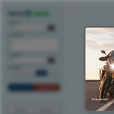
Exporteer route als track
Exporteer route als waypoints
Exporteer als ITN
Exporteer n
startpunt:
tussenpunt:
eindpunt:
routeoptie:
Snel
Kort
Scenic
Rondrit
Bereken Route
Reset Route
Privacybeleid
Exporteer
Importeer