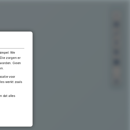
×
simpel. We
 Die zorgen er
n worden. Geen
en.
catie voor
les werkt zoals
n dat alles