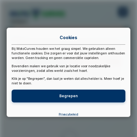
startpunt:
Cookies
eindpunt:
Bij MotoCurves houden we het graag simpel. We gebruiken alleen
functionele cookies. Die zorgen er voor dat jouw instellingen onthouden
worden. Geen tracking en geen commerciële capriolen.
Bereken Route
Reset Route
Bovendien maken we gebruik van je locatie voor noodzakelijke
voorzieningen, zodat alles werkt zoals het hoort.
Klik je op "Begrepen", dan laat je weten dat alles helder is. Meer hoef je
▲
niet te doen.
Begrepen
Privacybeleid