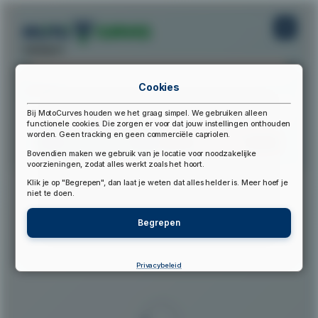
startpunt:
Cookies
eindpunt:
Bij MotoCurves houden we het graag simpel. We gebruiken alleen
functionele cookies. Die zorgen er voor dat jouw instellingen onthouden
worden. Geen tracking en geen commerciële capriolen.
Bereken Route
Reset Route
Bovendien maken we gebruik van je locatie voor noodzakelijke
voorzieningen, zodat alles werkt zoals het hoort.
Klik je op "Begrepen", dan laat je weten dat alles helder is. Meer hoef je
▲
niet te doen.
Begrepen
Privacybeleid