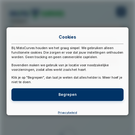
startpunt:
Cookies
eindpunt:
Bij MotoCurves houden we het graag simpel. We gebruiken alleen
functionele cookies. Die zorgen er voor dat jouw instellingen onthouden
worden. Geen tracking en geen commerciële capriolen.
Bereken Route
Reset Route
Bovendien maken we gebruik van je locatie voor noodzakelijke
voorzieningen, zodat alles werkt zoals het hoort.
Klik je op "Begrepen", dan laat je weten dat alles helder is. Meer hoef je
▲
niet te doen.
Begrepen
Privacybeleid