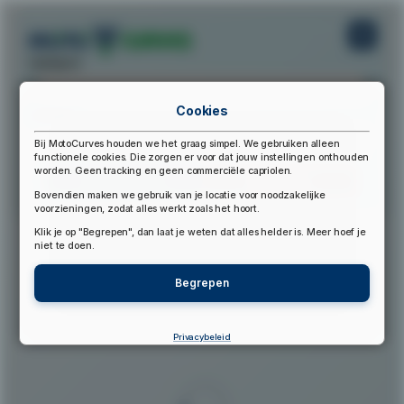
startpunt:
Cookies
eindpunt:
Bij MotoCurves houden we het graag simpel. We gebruiken alleen
functionele cookies. Die zorgen er voor dat jouw instellingen onthouden
worden. Geen tracking en geen commerciële capriolen.
Bereken Route
Reset Route
Bovendien maken we gebruik van je locatie voor noodzakelijke
voorzieningen, zodat alles werkt zoals het hoort.
Klik je op "Begrepen", dan laat je weten dat alles helder is. Meer hoef je
▲
niet te doen.
Begrepen
Privacybeleid