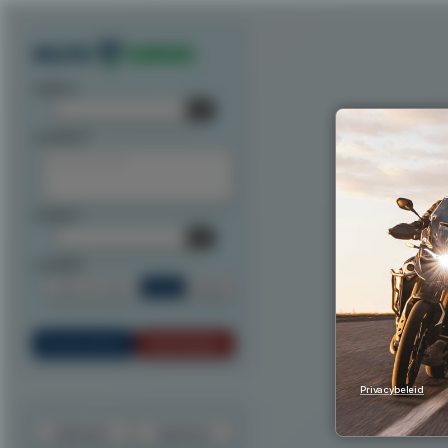
Exporteer route als track
Exporteer route als waypoints
Exporteer als ITN
Exporteer n
startpunt:
tussenpunt:
eindpunt:
routeoptie:
Snel
Kort
Scenic
Rondrit
Bereken Route
Reset Route
Privacybeleid
Exporteer
Importeer