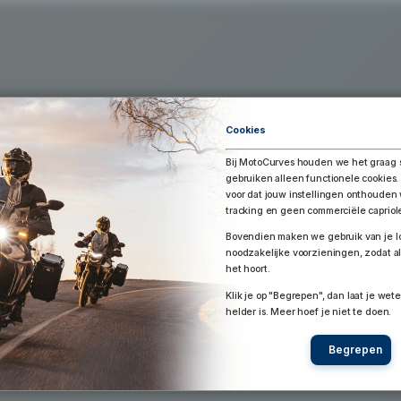
Exporteer Route
aar Google Earth / Maps
Route bewaren
Cookies
Bij MotoCurves houden we het graag 
gebruiken alleen functionele cookies.
voor dat jouw instellingen onthoude
tracking en geen commerciële capriol
Bovendien maken we gebruik van je lo
noodzakelijke voorzieningen, zodat al
het hoort.
Klik je op "Begrepen", dan laat je wete
helder is. Meer hoef je niet te doen.
Begrepen