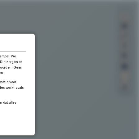
×
simpel. We
 Die zorgen er
n worden. Geen
en.
catie voor
les werkt zoals
n dat alles