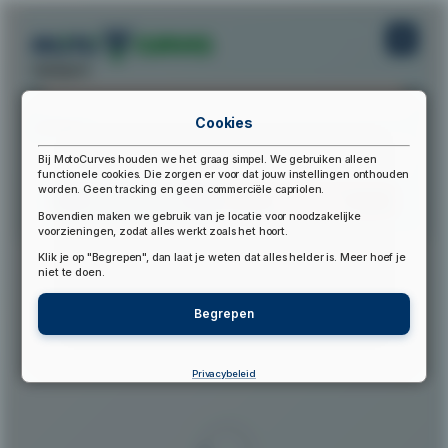
startpunt:
Cookies
eindpunt:
Bij MotoCurves houden we het graag simpel. We gebruiken alleen
functionele cookies. Die zorgen er voor dat jouw instellingen onthouden
worden. Geen tracking en geen commerciële capriolen.
Bereken Route
Reset Route
Bovendien maken we gebruik van je locatie voor noodzakelijke
voorzieningen, zodat alles werkt zoals het hoort.
Klik je op "Begrepen", dan laat je weten dat alles helder is. Meer hoef je
▲
niet te doen.
Begrepen
Privacybeleid