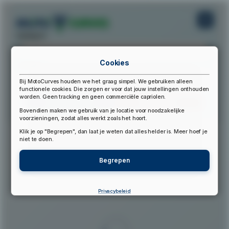
startpunt:
Cookies
eindpunt:
Bij MotoCurves houden we het graag simpel. We gebruiken alleen
functionele cookies. Die zorgen er voor dat jouw instellingen onthouden
worden. Geen tracking en geen commerciële capriolen.
Bereken Route
Reset Route
Bovendien maken we gebruik van je locatie voor noodzakelijke
voorzieningen, zodat alles werkt zoals het hoort.
Klik je op "Begrepen", dan laat je weten dat alles helder is. Meer hoef je
▲
niet te doen.
Begrepen
Privacybeleid