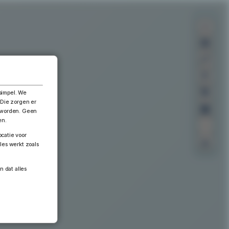
×
simpel. We
 Die zorgen er
n worden. Geen
en.
catie voor
les werkt zoals
n dat alles