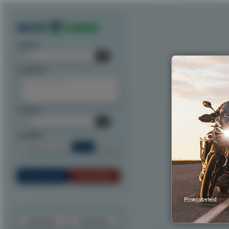
Exporteer route als track
Exporteer route als waypoints
Exporteer als ITN
Exporteer n
startpunt:
tussenpunt:
eindpunt:
routeoptie:
Snel
Kort
Scenic
Rondrit
Bereken Route
Reset Route
Privacybeleid
Exporteer
Importeer