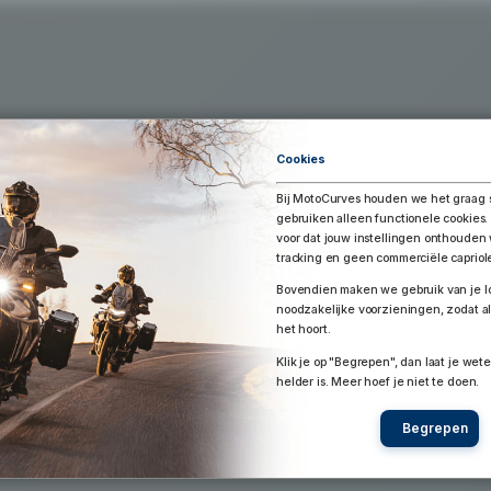
Exporteer Route
aar Google Earth / Maps
Route bewaren
Cookies
Bij MotoCurves houden we het graag 
gebruiken alleen functionele cookies.
voor dat jouw instellingen onthoude
tracking en geen commerciële capriol
Bovendien maken we gebruik van je lo
noodzakelijke voorzieningen, zodat al
het hoort.
Klik je op "Begrepen", dan laat je wete
helder is. Meer hoef je niet te doen.
Begrepen