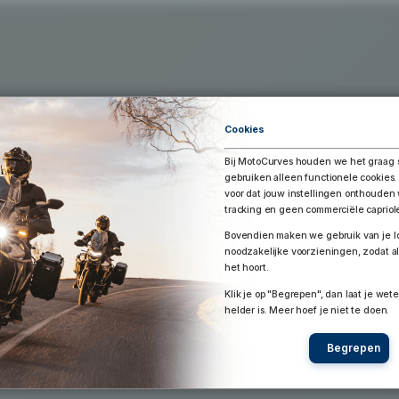
Exporteer Route
aar Google Earth / Maps
Route bewaren
Cookies
Bij MotoCurves houden we het graag 
gebruiken alleen functionele cookies.
voor dat jouw instellingen onthoude
tracking en geen commerciële capriol
Bovendien maken we gebruik van je lo
noodzakelijke voorzieningen, zodat al
het hoort.
Klik je op "Begrepen", dan laat je wete
helder is. Meer hoef je niet te doen.
Begrepen