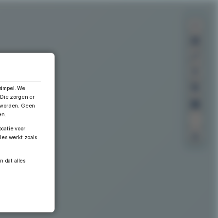
×
simpel. We
 Die zorgen er
n worden. Geen
en.
catie voor
les werkt zoals
n dat alles