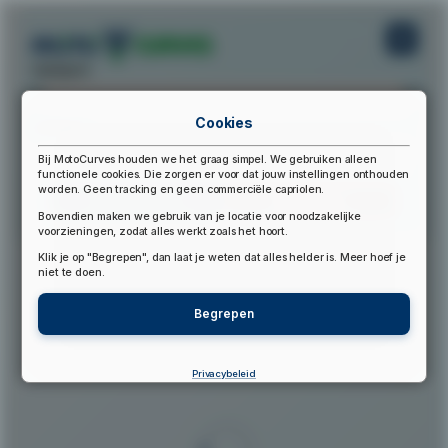
startpunt:
Cookies
eindpunt:
Bij MotoCurves houden we het graag simpel. We gebruiken alleen
functionele cookies. Die zorgen er voor dat jouw instellingen onthouden
worden. Geen tracking en geen commerciële capriolen.
Bereken Route
Reset Route
Bovendien maken we gebruik van je locatie voor noodzakelijke
voorzieningen, zodat alles werkt zoals het hoort.
Klik je op "Begrepen", dan laat je weten dat alles helder is. Meer hoef je
▲
niet te doen.
Begrepen
Privacybeleid