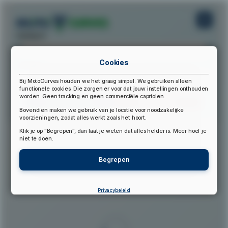
startpunt:
Cookies
eindpunt:
Bij MotoCurves houden we het graag simpel. We gebruiken alleen
functionele cookies. Die zorgen er voor dat jouw instellingen onthouden
worden. Geen tracking en geen commerciële capriolen.
Bereken Route
Reset Route
Bovendien maken we gebruik van je locatie voor noodzakelijke
voorzieningen, zodat alles werkt zoals het hoort.
Klik je op "Begrepen", dan laat je weten dat alles helder is. Meer hoef je
▲
niet te doen.
Begrepen
Privacybeleid