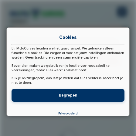
startpunt:
Cookies
eindpunt:
Bij MotoCurves houden we het graag simpel. We gebruiken alleen
functionele cookies. Die zorgen er voor dat jouw instellingen onthouden
worden. Geen tracking en geen commerciële capriolen.
Bereken Route
Reset Route
Bovendien maken we gebruik van je locatie voor noodzakelijke
voorzieningen, zodat alles werkt zoals het hoort.
Klik je op "Begrepen", dan laat je weten dat alles helder is. Meer hoef je
▲
niet te doen.
Begrepen
Privacybeleid