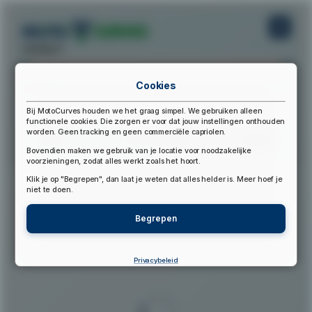
startpunt:
Cookies
eindpunt:
Bij MotoCurves houden we het graag simpel. We gebruiken alleen
functionele cookies. Die zorgen er voor dat jouw instellingen onthouden
worden. Geen tracking en geen commerciële capriolen.
Bereken Route
Reset Route
Bovendien maken we gebruik van je locatie voor noodzakelijke
voorzieningen, zodat alles werkt zoals het hoort.
Klik je op "Begrepen", dan laat je weten dat alles helder is. Meer hoef je
▲
niet te doen.
Begrepen
Privacybeleid