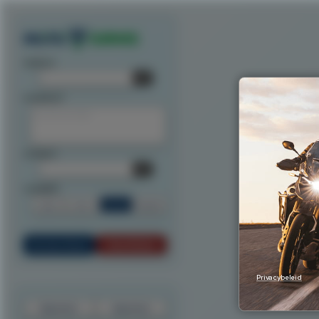
Exporteer route als track
Exporteer route als waypoints
Exporteer als ITN
Exporteer n
startpunt:
tussenpunt:
eindpunt:
routeoptie:
Snel
Kort
Scenic
Rondrit
Bereken Route
Reset Route
Privacybeleid
Exporteer
Importeer