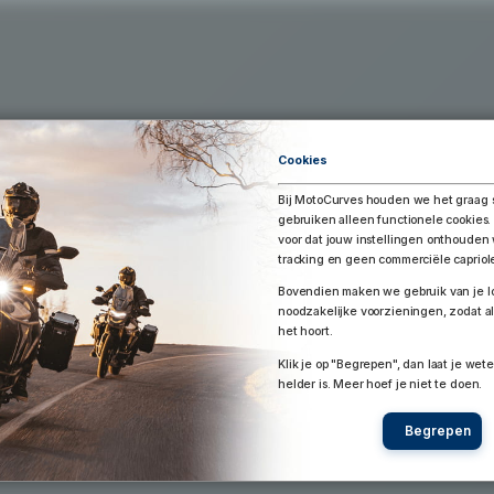
Exporteer Route
aar Google Earth / Maps
Route bewaren
Cookies
Bij MotoCurves houden we het graag 
gebruiken alleen functionele cookies.
voor dat jouw instellingen onthoude
tracking en geen commerciële capriol
Bovendien maken we gebruik van je lo
noodzakelijke voorzieningen, zodat al
het hoort.
Klik je op "Begrepen", dan laat je wete
helder is. Meer hoef je niet te doen.
Begrepen