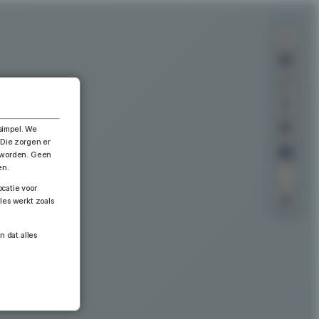
×
simpel. We
 Die zorgen er
n worden. Geen
en.
catie voor
les werkt zoals
n dat alles