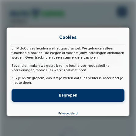
startpunt:
Cookies
eindpunt:
Bij MotoCurves houden we het graag simpel. We gebruiken alleen
functionele cookies. Die zorgen er voor dat jouw instellingen onthouden
worden. Geen tracking en geen commerciële capriolen.
Bereken Route
Reset Route
Bovendien maken we gebruik van je locatie voor noodzakelijke
voorzieningen, zodat alles werkt zoals het hoort.
Klik je op "Begrepen", dan laat je weten dat alles helder is. Meer hoef je
▲
niet te doen.
Begrepen
Privacybeleid