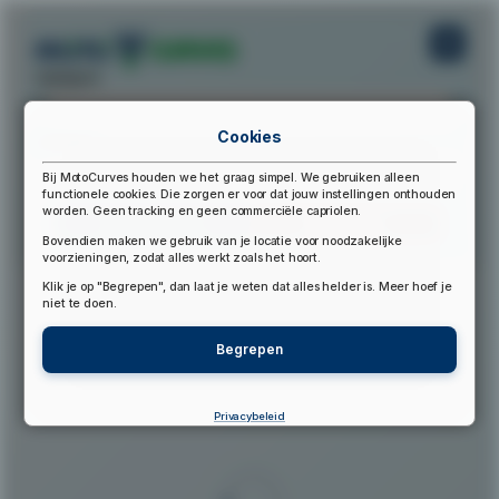
startpunt:
Cookies
eindpunt:
Bij MotoCurves houden we het graag simpel. We gebruiken alleen
functionele cookies. Die zorgen er voor dat jouw instellingen onthouden
worden. Geen tracking en geen commerciële capriolen.
Bereken Route
Reset Route
Bovendien maken we gebruik van je locatie voor noodzakelijke
voorzieningen, zodat alles werkt zoals het hoort.
Klik je op "Begrepen", dan laat je weten dat alles helder is. Meer hoef je
▲
niet te doen.
Begrepen
Privacybeleid