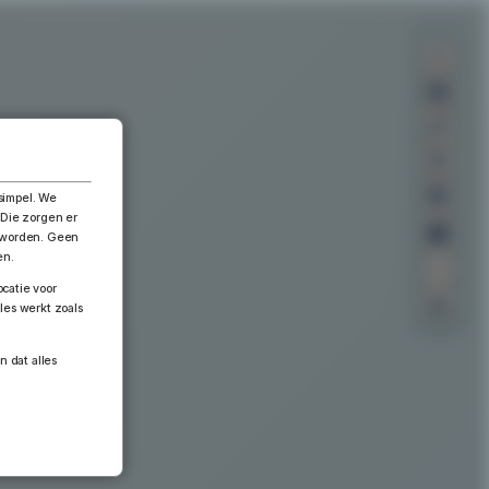
×
simpel. We
 Die zorgen er
n worden. Geen
en.
catie voor
les werkt zoals
n dat alles