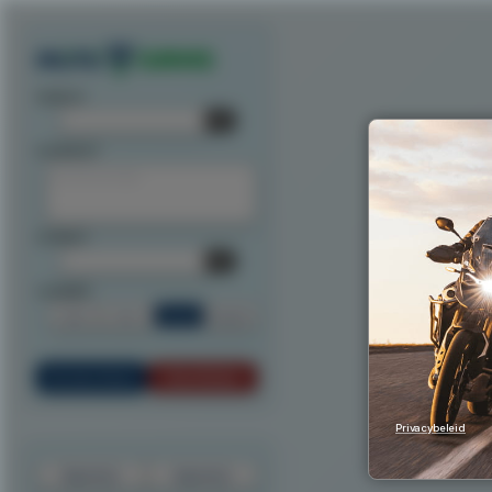
Exporteer route als track
Exporteer route als waypoints
Exporteer als ITN
Exporteer n
startpunt:
tussenpunt:
eindpunt:
routeoptie:
Snel
Kort
Scenic
Rondrit
Bereken Route
Reset Route
Privacybeleid
Exporteer
Importeer