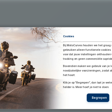
Exporteer Route
aar Google Earth / Maps
Route bewaren
Cookies
Bij MotoCurves houden we het graag 
gebruiken alleen functionele cookies.
voor dat jouw instellingen onthoude
tracking en geen commerciële capriol
Bovendien maken we gebruik van je lo
noodzakelijke voorzieningen, zodat al
het hoort.
Klik je op "Begrepen", dan laat je wete
helder is. Meer hoef je niet te doen.
Begrepen