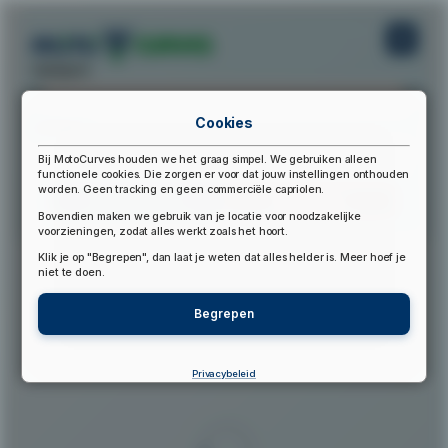
startpunt:
Cookies
eindpunt:
Bij MotoCurves houden we het graag simpel. We gebruiken alleen
functionele cookies. Die zorgen er voor dat jouw instellingen onthouden
worden. Geen tracking en geen commerciële capriolen.
Bereken Route
Reset Route
Bovendien maken we gebruik van je locatie voor noodzakelijke
voorzieningen, zodat alles werkt zoals het hoort.
Klik je op "Begrepen", dan laat je weten dat alles helder is. Meer hoef je
▲
niet te doen.
Begrepen
Privacybeleid