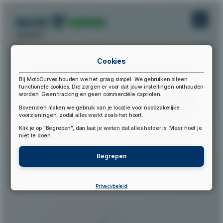
startpunt:
Cookies
eindpunt:
Bij MotoCurves houden we het graag simpel. We gebruiken alleen
functionele cookies. Die zorgen er voor dat jouw instellingen onthouden
worden. Geen tracking en geen commerciële capriolen.
Bereken Route
Reset Route
Bovendien maken we gebruik van je locatie voor noodzakelijke
voorzieningen, zodat alles werkt zoals het hoort.
Klik je op "Begrepen", dan laat je weten dat alles helder is. Meer hoef je
▲
niet te doen.
Begrepen
Privacybeleid