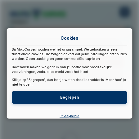
startpunt:
Cookies
eindpunt:
Bij MotoCurves houden we het graag simpel. We gebruiken alleen
functionele cookies. Die zorgen er voor dat jouw instellingen onthouden
worden. Geen tracking en geen commerciële capriolen.
Bereken Route
Reset Route
Bovendien maken we gebruik van je locatie voor noodzakelijke
voorzieningen, zodat alles werkt zoals het hoort.
Klik je op "Begrepen", dan laat je weten dat alles helder is. Meer hoef je
▲
niet te doen.
Begrepen
Privacybeleid