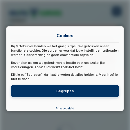
startpunt:
Cookies
eindpunt:
Bij MotoCurves houden we het graag simpel. We gebruiken alleen
functionele cookies. Die zorgen er voor dat jouw instellingen onthouden
worden. Geen tracking en geen commerciële capriolen.
Bereken Route
Reset Route
Bovendien maken we gebruik van je locatie voor noodzakelijke
voorzieningen, zodat alles werkt zoals het hoort.
Klik je op "Begrepen", dan laat je weten dat alles helder is. Meer hoef je
▲
niet te doen.
Begrepen
Privacybeleid