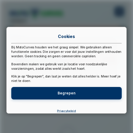
startpunt:
Cookies
eindpunt:
Bij MotoCurves houden we het graag simpel. We gebruiken alleen
functionele cookies. Die zorgen er voor dat jouw instellingen onthouden
worden. Geen tracking en geen commerciële capriolen.
Bereken Route
Reset Route
Bovendien maken we gebruik van je locatie voor noodzakelijke
voorzieningen, zodat alles werkt zoals het hoort.
Klik je op "Begrepen", dan laat je weten dat alles helder is. Meer hoef je
▲
niet te doen.
Begrepen
Privacybeleid