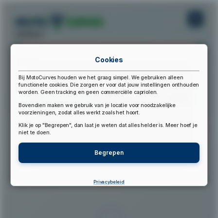
startpunt:
Cookies
eindpunt:
Bij MotoCurves houden we het graag simpel. We gebruiken alleen
functionele cookies. Die zorgen er voor dat jouw instellingen onthouden
worden. Geen tracking en geen commerciële capriolen.
Bereken Route
Reset Route
Bovendien maken we gebruik van je locatie voor noodzakelijke
voorzieningen, zodat alles werkt zoals het hoort.
Klik je op "Begrepen", dan laat je weten dat alles helder is. Meer hoef je
▲
niet te doen.
Begrepen
Privacybeleid