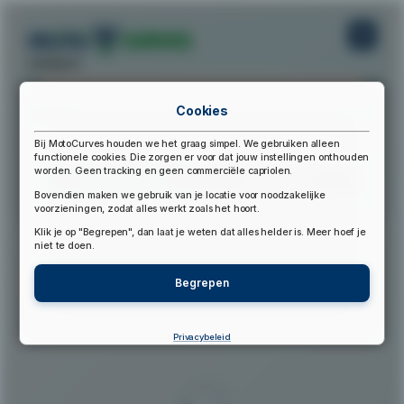
startpunt:
Cookies
eindpunt:
Bij MotoCurves houden we het graag simpel. We gebruiken alleen
functionele cookies. Die zorgen er voor dat jouw instellingen onthouden
worden. Geen tracking en geen commerciële capriolen.
Bereken Route
Reset Route
Bovendien maken we gebruik van je locatie voor noodzakelijke
voorzieningen, zodat alles werkt zoals het hoort.
Klik je op "Begrepen", dan laat je weten dat alles helder is. Meer hoef je
▲
niet te doen.
Begrepen
Privacybeleid