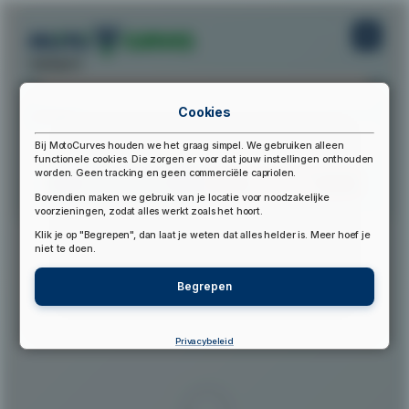
startpunt:
Cookies
eindpunt:
Bij MotoCurves houden we het graag simpel. We gebruiken alleen
functionele cookies. Die zorgen er voor dat jouw instellingen onthouden
worden. Geen tracking en geen commerciële capriolen.
Bereken Route
Reset Route
Bovendien maken we gebruik van je locatie voor noodzakelijke
voorzieningen, zodat alles werkt zoals het hoort.
Klik je op "Begrepen", dan laat je weten dat alles helder is. Meer hoef je
▲
niet te doen.
Begrepen
Privacybeleid