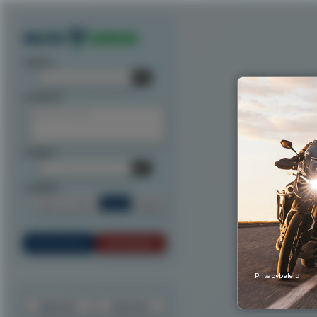
Exporteer route als track
Exporteer route als waypoints
Exporteer als ITN
Exporteer n
startpunt:
tussenpunt:
eindpunt:
routeoptie:
Snel
Kort
Scenic
Rondrit
Bereken Route
Reset Route
Privacybeleid
Exporteer
Importeer