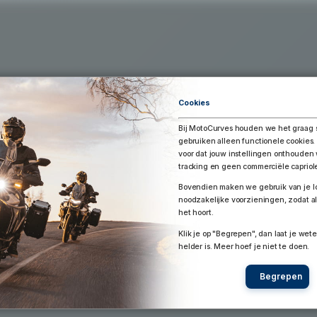
Exporteer Route
aar Google Earth / Maps
Route bewaren
Cookies
Bij MotoCurves houden we het graag 
gebruiken alleen functionele cookies.
voor dat jouw instellingen onthoude
tracking en geen commerciële capriol
Bovendien maken we gebruik van je lo
noodzakelijke voorzieningen, zodat al
het hoort.
Klik je op "Begrepen", dan laat je wete
helder is. Meer hoef je niet te doen.
Begrepen