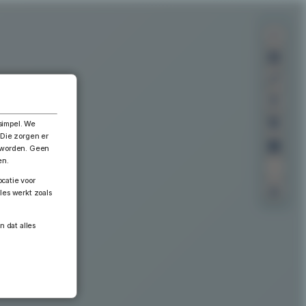
×
simpel. We
 Die zorgen er
n worden. Geen
en.
catie voor
les werkt zoals
n dat alles