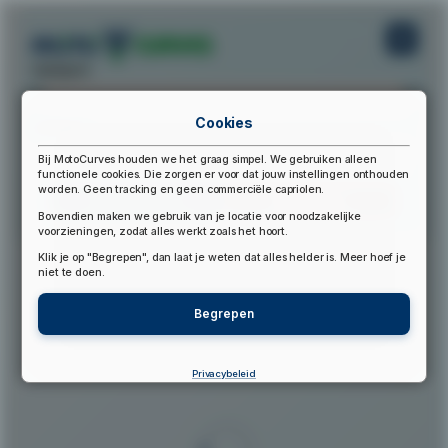
startpunt:
Cookies
eindpunt:
Bij MotoCurves houden we het graag simpel. We gebruiken alleen
functionele cookies. Die zorgen er voor dat jouw instellingen onthouden
worden. Geen tracking en geen commerciële capriolen.
Bereken Route
Reset Route
Bovendien maken we gebruik van je locatie voor noodzakelijke
voorzieningen, zodat alles werkt zoals het hoort.
Klik je op "Begrepen", dan laat je weten dat alles helder is. Meer hoef je
▲
niet te doen.
Begrepen
Privacybeleid