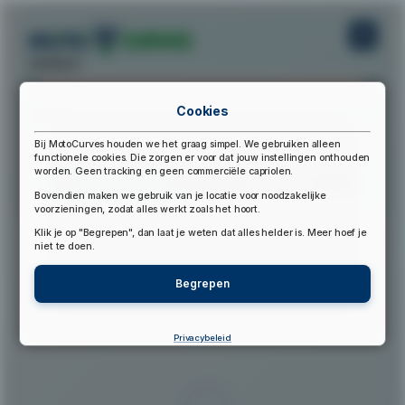
startpunt:
Cookies
eindpunt:
Bij MotoCurves houden we het graag simpel. We gebruiken alleen
functionele cookies. Die zorgen er voor dat jouw instellingen onthouden
worden. Geen tracking en geen commerciële capriolen.
Bereken Route
Reset Route
Bovendien maken we gebruik van je locatie voor noodzakelijke
voorzieningen, zodat alles werkt zoals het hoort.
Klik je op "Begrepen", dan laat je weten dat alles helder is. Meer hoef je
▲
niet te doen.
Begrepen
Privacybeleid