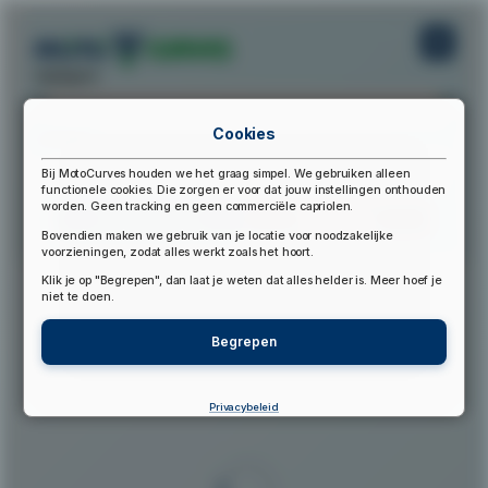
startpunt:
Cookies
eindpunt:
Bij MotoCurves houden we het graag simpel. We gebruiken alleen
functionele cookies. Die zorgen er voor dat jouw instellingen onthouden
worden. Geen tracking en geen commerciële capriolen.
Bereken Route
Reset Route
Bovendien maken we gebruik van je locatie voor noodzakelijke
voorzieningen, zodat alles werkt zoals het hoort.
Klik je op "Begrepen", dan laat je weten dat alles helder is. Meer hoef je
▲
niet te doen.
Begrepen
Privacybeleid