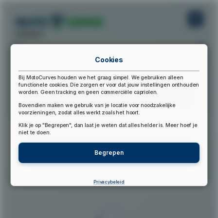
startpunt:
Cookies
eindpunt:
Bij MotoCurves houden we het graag simpel. We gebruiken alleen
functionele cookies. Die zorgen er voor dat jouw instellingen onthouden
worden. Geen tracking en geen commerciële capriolen.
Bereken Route
Reset Route
Bovendien maken we gebruik van je locatie voor noodzakelijke
voorzieningen, zodat alles werkt zoals het hoort.
Klik je op "Begrepen", dan laat je weten dat alles helder is. Meer hoef je
▲
niet te doen.
Begrepen
Privacybeleid