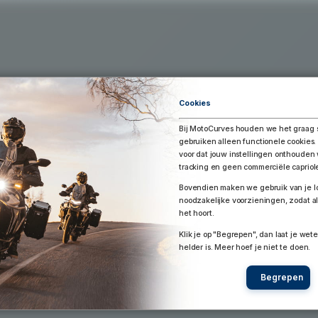
Exporteer Route
aar Google Earth / Maps
Route bewaren
Cookies
Bij MotoCurves houden we het graag 
gebruiken alleen functionele cookies.
voor dat jouw instellingen onthoude
tracking en geen commerciële capriol
Bovendien maken we gebruik van je lo
noodzakelijke voorzieningen, zodat al
het hoort.
Klik je op "Begrepen", dan laat je wete
helder is. Meer hoef je niet te doen.
Begrepen