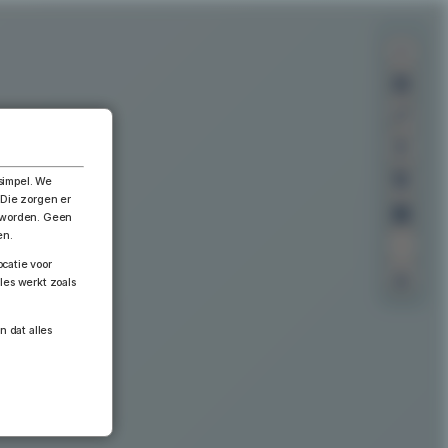
×
simpel. We
 Die zorgen er
n worden. Geen
en.
catie voor
les werkt zoals
n dat alles