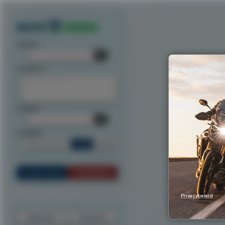
Exporteer route als track
Exporteer route als waypoints
Exporteer als ITN
Exporteer n
startpunt:
tussenpunt:
eindpunt:
routeoptie:
Snel
Kort
Scenic
Rondrit
Bereken Route
Reset Route
Privacybeleid
Exporteer
Importeer