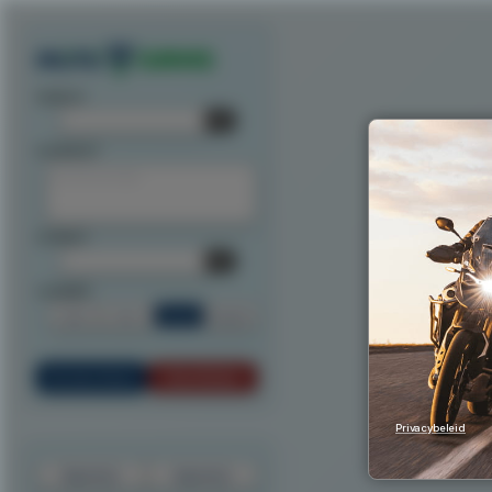
Exporteer route als track
Exporteer route als waypoints
Exporteer als ITN
Exporteer n
startpunt:
tussenpunt:
eindpunt:
routeoptie:
Snel
Kort
Scenic
Rondrit
Bereken Route
Reset Route
Privacybeleid
Exporteer
Importeer