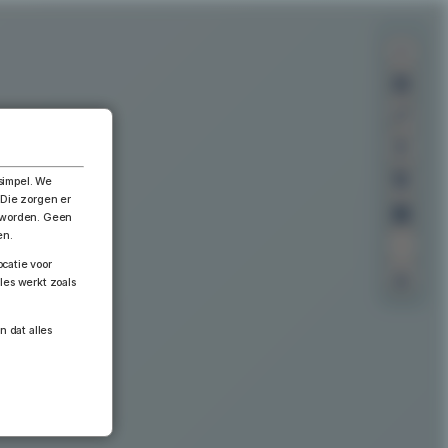
×
simpel. We
 Die zorgen er
n worden. Geen
en.
catie voor
les werkt zoals
n dat alles