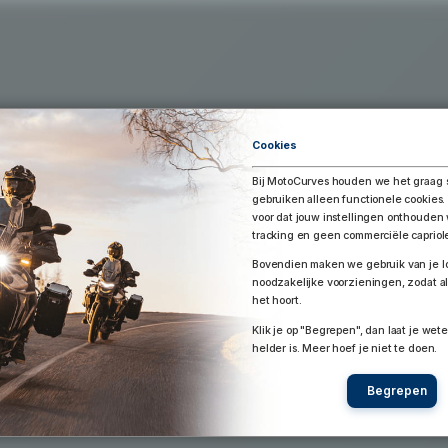
Exporteer Route
aar Google Earth / Maps
Route bewaren
Cookies
Bij MotoCurves houden we het graag 
gebruiken alleen functionele cookies.
voor dat jouw instellingen onthoude
tracking en geen commerciële capriol
Bovendien maken we gebruik van je lo
noodzakelijke voorzieningen, zodat al
het hoort.
Klik je op "Begrepen", dan laat je wete
helder is. Meer hoef je niet te doen.
Begrepen