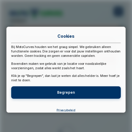
startpunt:
Cookies
eindpunt:
Bij MotoCurves houden we het graag simpel. We gebruiken alleen
functionele cookies. Die zorgen er voor dat jouw instellingen onthouden
worden. Geen tracking en geen commerciële capriolen.
Bereken Route
Reset Route
Bovendien maken we gebruik van je locatie voor noodzakelijke
voorzieningen, zodat alles werkt zoals het hoort.
Klik je op "Begrepen", dan laat je weten dat alles helder is. Meer hoef je
▲
niet te doen.
Begrepen
Privacybeleid