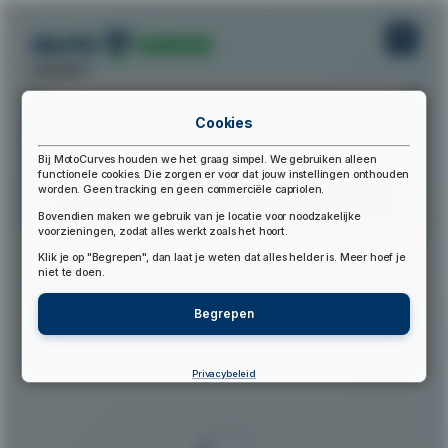
startpunt:
Cookies
eindpunt:
Bij MotoCurves houden we het graag simpel. We gebruiken alleen
functionele cookies. Die zorgen er voor dat jouw instellingen onthouden
worden. Geen tracking en geen commerciële capriolen.
Bereken Route
Reset Route
Bovendien maken we gebruik van je locatie voor noodzakelijke
voorzieningen, zodat alles werkt zoals het hoort.
Klik je op "Begrepen", dan laat je weten dat alles helder is. Meer hoef je
▲
niet te doen.
Begrepen
Privacybeleid