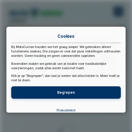
startpunt:
Cookies
eindpunt:
Bij MotoCurves houden we het graag simpel. We gebruiken alleen
functionele cookies. Die zorgen er voor dat jouw instellingen onthouden
worden. Geen tracking en geen commerciële capriolen.
Bereken Route
Reset Route
Bovendien maken we gebruik van je locatie voor noodzakelijke
voorzieningen, zodat alles werkt zoals het hoort.
Klik je op "Begrepen", dan laat je weten dat alles helder is. Meer hoef je
▲
niet te doen.
Begrepen
Privacybeleid